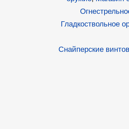
Огнестрельно
Гладкоствольное о
Снайперские винто