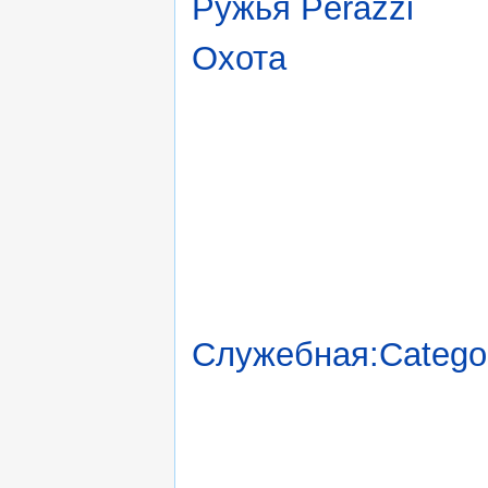
Ружья Perazzi
Охота
Служебная:Catego