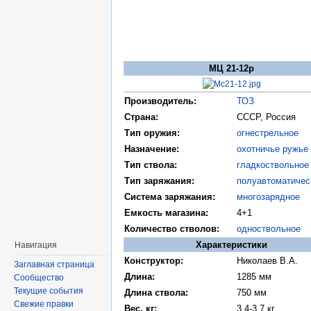
МЦ 21-12р
Производитель:
ТОЗ
Страна:
СССР, Россия
Тип оружия:
огнестрельное
Назначение:
охотничье ружье
Тип ствола:
гладкоствольное
Тип заряжания:
полуавтоматичес
Система заряжания:
многозарядное
Емкость магазина:
4+1
Количество стволов:
одноствольное
Характеристики
Навигация
Конструктор:
Николаев В.А.
Заглавная страница
Длина:
1285 мм
Сообщество
Текущие события
Длина ствола:
750 мм
Свежие правки
Вес, кг:
3,4-3,7 кг