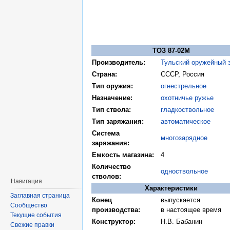
ТОЗ 87-02М
Производитель:
Тульский оружейный 
Страна:
СССР, Россия
Тип оружия:
огнестрельное
Назначение:
охотничье ружье
Тип ствола:
гладкоствольное
Тип заряжания:
автоматическое
Система
многозарядное
заряжания:
Емкость магазина:
4
Количество
одноствольное
стволов:
Навигация
Характеристики
Заглавная страница
Конец
выпускается
Сообщество
производства:
в настоящее время
Текущие события
Конструктор:
Н.В. Бабанин
Свежие правки